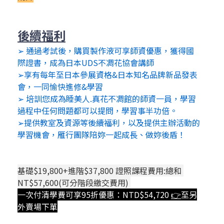
後續福利
➢ 通過考試後，購買製作液可享師資優惠，獲得國
際證書，成為日本UDS不凋花協會講師
➢享有每年至日本參展資格&日本知名品牌新品發表
會，一同愉快進修&學習
➢ 培訓您成為睡美人.真花不凋館的師資一員，學習
過程中任何問題都可以提問，學習事半功倍。
➢提供教室及資源等後續福利，以及提供主辦活動的
學習機會，雁行團隊陪妳一起成長、做妳後盾！
基礎$19,800+進階$37,800 證照課程費用:總和 
NT$57,600(可分階段繳交費用) 
一次付清學費可享95折優惠：NTD$54,720 
👉
至另
外賣場下單