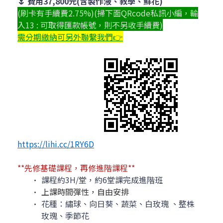
🌷 費用37,800元(含製作液、教學、鮮花)
(刷卡有手續費2.75%)(掃下面QRcode私訊小編，輸
入13 : 可取得匯款帳號，則不另收手續費)
需分期繳納可另外聯繫我們👉
https://lihi.cc/1RY6D
**先修基礎課程，再修進階課程**
課程約3H/堂，約6堂課完成進階班
上課時間彈性，自由安排
花種：繡球、向日葵、蔬菜、白玫瑰 、整株
玫瑰、季節花