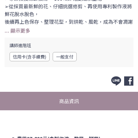
➢從採買最新鮮的花、仔細挑選修剪、再使用專利製作液將
鮮花脫水脫色，
後續再上色保存、整理花型，到烘乾、風乾，成為不會凋謝
的鮮花。
➢這項技術可以讓花保持年輕、水嫩柔軟質感，保有如鮮花
般的水嫩色澤，成為一朵高品質的不凋花。
講師進階班​
➢品質來自於觀念，一套完整有系統的不凋花製作課程，
信用卡(含手續費)
一般支付
​➢培訓專業講師， 第二專長或創業者。
商品資訊