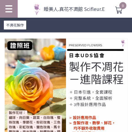
0
睡美人.真花不凋館 Scifleur.E
不凋花製作